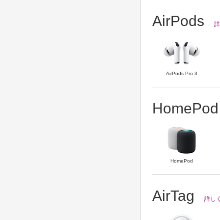
AirPods
詳
AirPods Pro 3
HomePod
HomePod
AirTag
詳しく