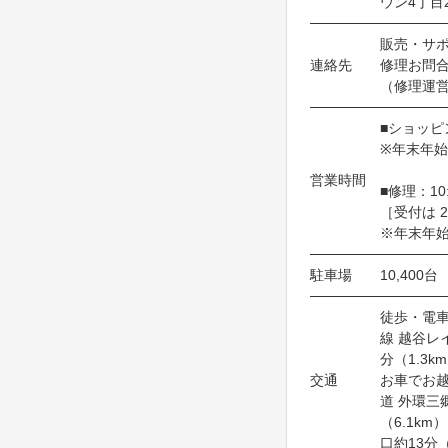
ウン4丁目2
販売・サポー
連絡先
修理お問合わ
（修理運
■ショッピング
※年末年
営業時間
■修理：10:0
［受付は 2
※年末年
駐車場
10,400台
徒歩・電車
線 越谷レ
分（1.3k
交通
お車でお
道 外環三
（6.1km
口約13分（