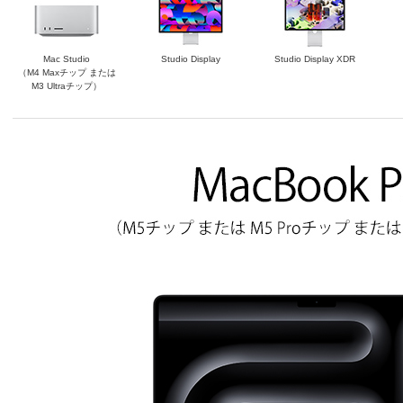
Mac Studio
Studio Display
Studio Display XDR
（M4 Maxチップ または
M3 Ultraチップ）