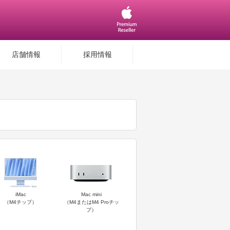
店舗情報
採用情報
iMac
Mac mini
（M4チップ）
（M4またはM4 Proチッ
プ）